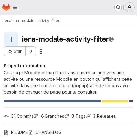
Homepage
Skip to main content
M
iena
iena-modale-activity-filter
iena-modale-activity-filter
I
Star
0
Actions
Project ID: 430
Project information
Ce plugin Moodle est un filtre transformant un lien vers une
activité ou une ressource Moodle en bouton qui affichera cette
activité dans une fenêtre modale (popup) afin de ne pas avoir
besoin de changer de page pour la consulter.
31
 Commits
6
 Branches
3
 Tags
3
 Releases
README
CHANGELOG