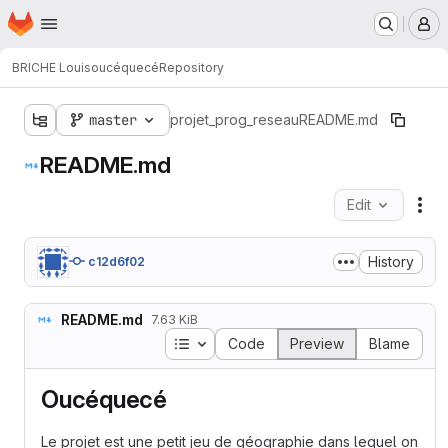
Homepage
Skip to main content
M
BRICHE Louis
oucéquecé
Repository
master
projet_prog_reseau
README.md
README.md
Edit
Fil
History
c12d6f02
README.md
7.63 KiB
Table of contents
Code
Preview
Blame
Oucéquecé
Le projet est une petit jeu de géographie dans lequel on